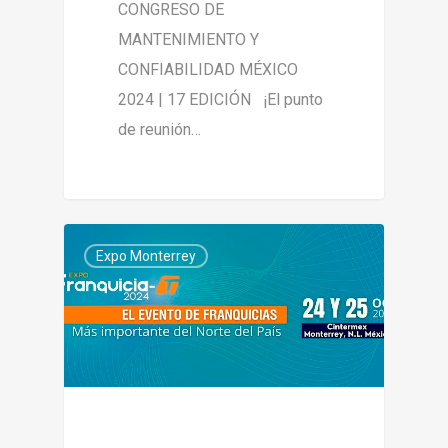
CONGRESO DE
MANTENIMIENTO Y
CONFIABILIDAD MÉXICO
2024 | 17 EDICIÓN ¡El punto
de reunión…
0
Expo Monterrey