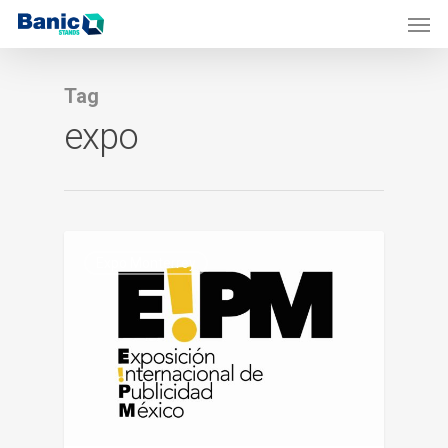
Tag
expo
0
Expo Monterrey